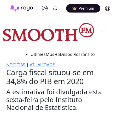
On Air
Podcasts
Log in
Premium
Últimas
Música
Desporto
Trânsito
NOTÍCIAS
|
ATUALIDADE
Carga fiscal situou-se em
34,8% do PIB em 2020
A estimativa foi divulgada esta
sexta-feira pelo Instituto
Nacional de Estatística.