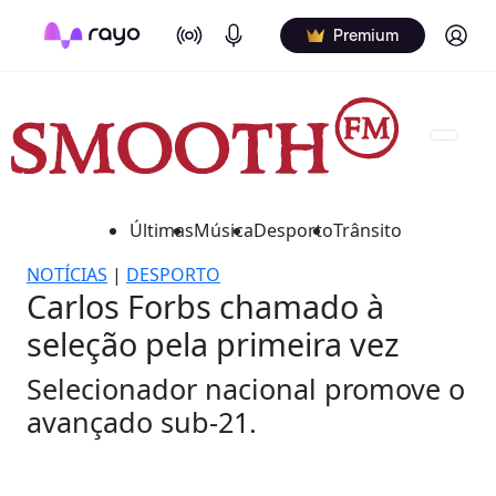
On Air
Podcasts
Log in
Premium
Últimas
Música
Desporto
Trânsito
NOTÍCIAS
|
DESPORTO
Carlos Forbs chamado à
seleção pela primeira vez
Selecionador nacional promove o
avançado sub-21.