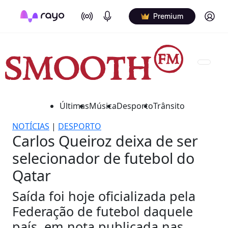
On Air
Podcasts
Log in
Premium
Últimas
Música
Desporto
Trânsito
NOTÍCIAS
|
DESPORTO
Carlos Queiroz deixa de ser
selecionador de futebol do
Qatar
Saída foi hoje oficializada pela
Federação de futebol daquele
país, em nota publicada nas