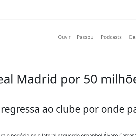
Ouvir
Passou
Podcasts
De
eal Madrid por 50 milhõ
regressa ao clube por onde p
ira o negócio pelo lateral esquerdo espanhol Álvaro Carrer