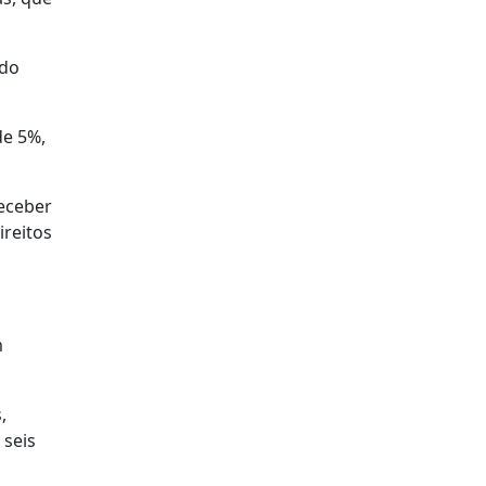
 do
de 5%,
receber
ireitos
m
,
 seis