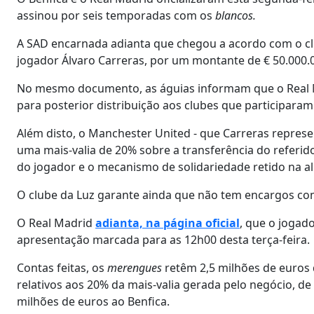
assinou por seis temporadas com os
blancos.
A SAD encarnada adianta que chegou a acordo com o clu
jogador Álvaro Carreras, por um montante de € 50.000.0
No mesmo documento, as águias informam que o Real Ma
para posterior distribuição aos clubes que participara
Além disto, o Manchester United - que Carreras represent
uma mais-valia de 20% sobre a transferência do referido
do jogador e o mecanismo de solidariedade retido na al
O clube da Luz garante ainda que não tem encargos com
O Real Madrid
adianta, na página oficial
, que o jogad
apresentação marcada para as 12h00 desta terça-feira.
Contas feitas, os
merengues
retêm 2,5 milhões de euros 
relativos aos 20% da mais-valia gerada pelo negócio, de
milhões de euros ao Benfica.