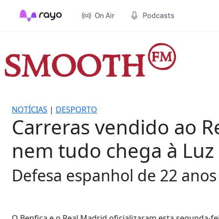
On Air
Podcasts
NOTÍCIAS
|
DESPORTO
Carreras vendido ao R
nem tudo chega à Luz
Defesa espanhol de 22 anos 
O Benfica e o Real Madrid oficializaram esta segunda-fe