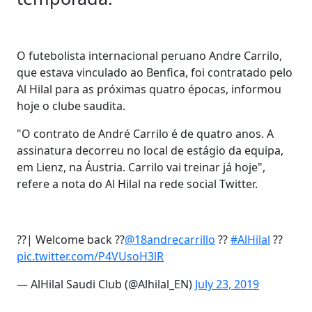
O futebolista internacional peruano Andre Carrilo,
que estava vinculado ao Benfica, foi contratado pelo
Al Hilal para as próximas quatro épocas, informou
hoje o clube saudita.
"O contrato de André Carrilo é de quatro anos. A
assinatura decorreu no local de estágio da equipa,
em Lienz, na Áustria. Carrilo vai treinar já hoje",
refere a nota do Al Hilal na rede social Twitter.
??| Welcome back ??
@18andrecarrillo
??
#AlHilal
??
pic.twitter.com/P4VUsoH3lR
— AlHilal Saudi Club (@Alhilal_EN)
July 23, 2019