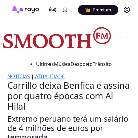
On Air
Podcasts
Log in
Premium
Últimas
Música
Desporto
Trânsito
NOTÍCIAS
|
ATUALIDADE
Carrillo deixa Benfica e assina
por quatro épocas com Al
Hilal
Extremo peruano terá um salário
de 4 milhões de euros por
temporada.