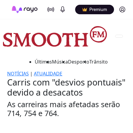
On Air
Podcasts
Log in
Premium
Últimas
Música
Desporto
Trânsito
NOTÍCIAS
|
ATUALIDADE
Carris com "desvios pontuais"
devido a desacatos
As carreiras mais afetadas serão
714, 754 e 764.