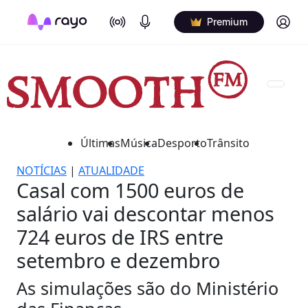
On Air
Podcasts
Log in
Premium
Últimas
Música
Desporto
Trânsito
NOTÍCIAS
|
ATUALIDADE
Casal com 1500 euros de
salário vai descontar menos
724 euros de IRS entre
setembro e dezembro
As simulações são do Ministério