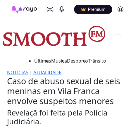
On Air
Podcasts
Log in
Premium
Últimas
Música
Desporto
Trânsito
NOTÍCIAS
|
ATUALIDADE
Caso de abuso sexual de seis
meninas em Vila Franca
envolve suspeitos menores
Revelaçã foi feita pela Polícia
Judiciária.