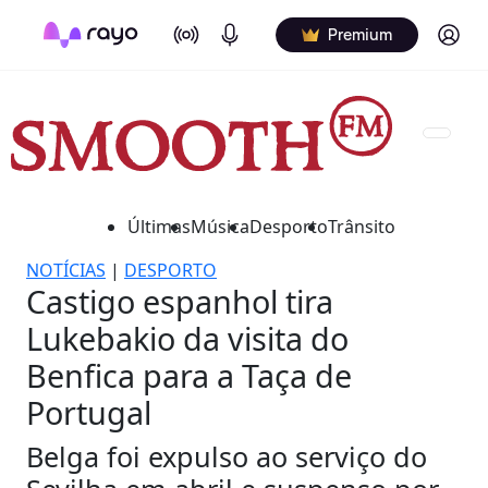
On Air
Podcasts
Log in
Premium
Últimas
Música
Desporto
Trânsito
NOTÍCIAS
|
DESPORTO
Castigo espanhol tira
Lukebakio da visita do
Benfica para a Taça de
Portugal
Belga foi expulso ao serviço do