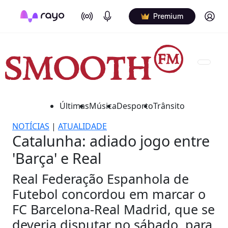
On Air
Podcasts
Log in
Premium
Últimas
Música
Desporto
Trânsito
NOTÍCIAS
|
ATUALIDADE
Catalunha: adiado jogo entre
'Barça' e Real
Real Federação Espanhola de
Futebol concordou em marcar o
FC Barcelona-Real Madrid, que se
deveria disputar no sábado, para