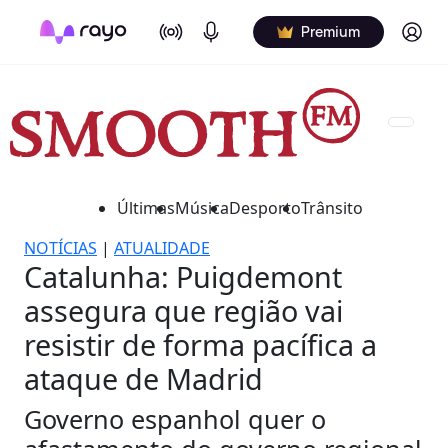
On Air
Podcasts
Log in
Premium
Últimas
Música
Desporto
Trânsito
NOTÍCIAS
|
ATUALIDADE
Catalunha: Puigdemont
assegura que região vai
resistir de forma pacífica a
ataque de Madrid
Governo espanhol quer o