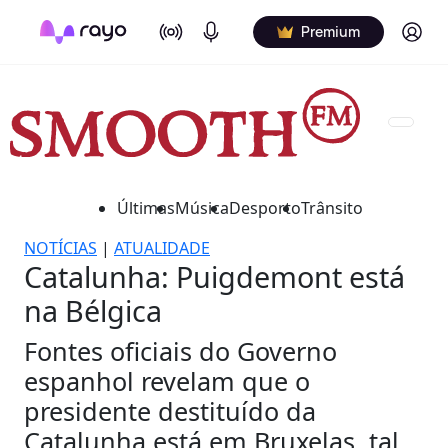
On Air
Podcasts
Log in
Premium
Últimas
Música
Desporto
Trânsito
NOTÍCIAS
|
ATUALIDADE
Catalunha: Puigdemont está
na Bélgica
Fontes oficiais do Governo
espanhol revelam que o
presidente destituído da
Catalunha está em Bruxelas, tal