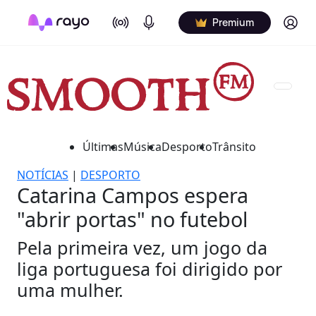
On Air
Podcasts
Log in
Premium
Últimas
Música
Desporto
Trânsito
NOTÍCIAS
|
DESPORTO
Catarina Campos espera
"abrir portas" no futebol
Pela primeira vez, um jogo da
liga portuguesa foi dirigido por
uma mulher.