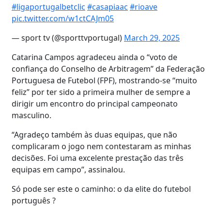
#ligaportugalbetclic
#casapiaac
#rioave
pic.twitter.com/w1ctCAJm05
— sport tv (@sporttvportugal)
March 29, 2025
Catarina Campos agradeceu ainda o “voto de
confiança do Conselho de Arbitragem” da Federação
Portuguesa de Futebol (FPF), mostrando-se “muito
feliz” por ter sido a primeira mulher de sempre a
dirigir um encontro do principal campeonato
masculino.
“Agradeço também às duas equipas, que não
complicaram o jogo nem contestaram as minhas
decisões. Foi uma excelente prestação das três
equipas em campo”, assinalou.
Só pode ser este o caminho: o da elite do futebol
português ?