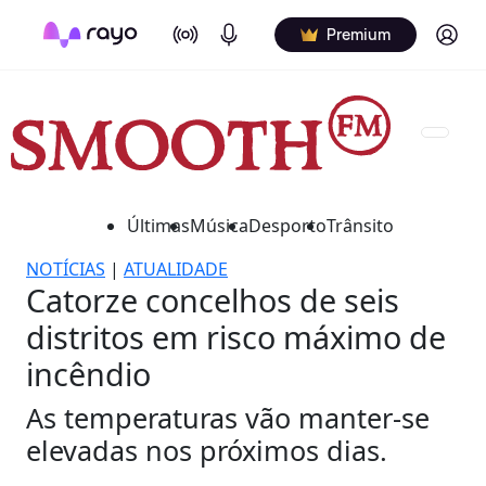
On Air
Podcasts
Log in
Premium
Últimas
Música
Desporto
Trânsito
NOTÍCIAS
|
ATUALIDADE
Catorze concelhos de seis
distritos em risco máximo de
incêndio
As temperaturas vão manter-se
elevadas nos próximos dias.