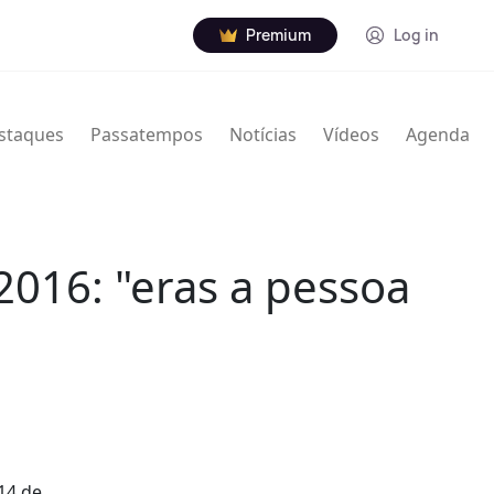
Premium
Log in
staques
Passatempos
Notícias
Vídeos
Agenda
016: "eras a pessoa
14 de