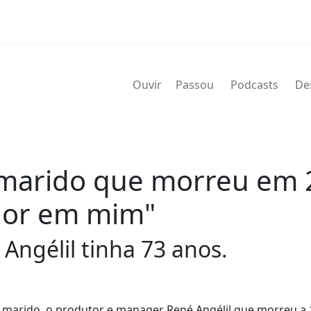
Ouvir
Passou
Podcasts
De
 marido que morreu em 2
hor em mim"
ngélil tinha 73 anos.
o marido, o produtor e manager René Angélil que morreu a 