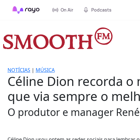
On Air
Podcasts
NOTÍCIAS
|
MÚSICA
Céline Dion recorda o
que via sempre o mel
O produtor e manager René A
Céline Dion usou ontem as redes sociais para lembrar 