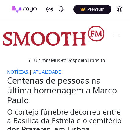
On Air
Podcasts
Log in
Premium
Últimas
Música
Desporto
Trânsito
NOTÍCIAS
|
ATUALIDADE
Centenas de pessoas na
última homenagem a Marco
Paulo
O cortejo fúnebre decorreu entre
a Basílica da Estrela e o cemitério
dos Prazeres, em Lisboa.