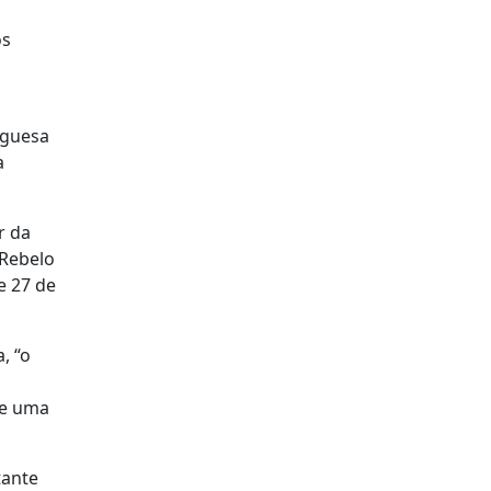
os
uguesa
a
r da
 Rebelo
e 27 de
, “o
ge uma
tante