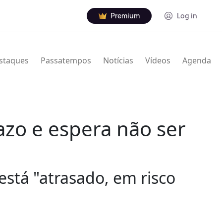
Premium
Log in
staques
Passatempos
Notícias
Vídeos
Agenda
azo e espera não ser
stá "atrasado, em risco