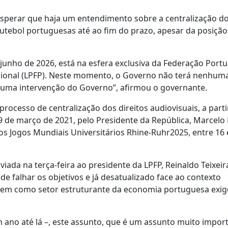
 esperar que haja um entendimento sobre a centralização d
futebol portuguesas até ao fim do prazo, apesar da posição
 junho de 2026, está na esfera exclusiva da Federação Port
issional (LPFP). Neste momento, o Governo não terá nenhum
huma intervenção do Governo”, afirmou o governante.
ocesso de centralização dos direitos audiovisuais, a parti
 de março de 2021, pelo Presidente da República, Marcelo
s Jogos Mundiais Universitários Rhine-Ruhr2025, entre 16 
iada na terça-feira ao presidente da LPFP, Reinaldo Teixeira
de falhar os objetivos e já desatualizado face ao contexto
l tem como setor estruturante da economia portuguesa exi
 ano até lá –, este assunto, que é um assunto muito impor