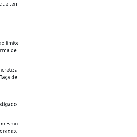
 que têm
,
o limite
orma de
ncretiza
 Taça de
estigado
o mesmo
poradas.