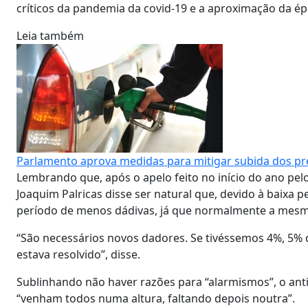
críticos da pandemia da covid-19 e a aproximação da ép
Leia também
Parlamento aprova medidas para mitigar subida dos pr
Lembrando que, após o apelo feito no início do ano pel
Joaquim Palricas disse ser natural que, devido à baixa
período de menos dádivas, já que normalmente a mesma
“São necessários novos dadores. Se tivéssemos 4%, 5% de
estava resolvido”, disse.
Sublinhando não haver razões para “alarmismos”, o ant
“venham todos numa altura, faltando depois noutra”.