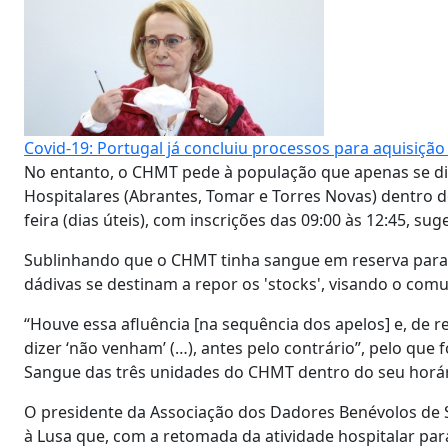
Covid-19: Portugal já concluiu processos para aquisiç
No entanto, o CHMT pede à população que apenas se di
Hospitalares (Abrantes, Tomar e Torres Novas) dentro d
feira (dias úteis), com inscrições das 09:00 às 12:45, s
Sublinhando que o CHMT tinha sangue em reserva para 
dádivas se destinam a repor os 'stocks', visando o com
“Houve essa afluência [na sequência dos apelos] e, de 
dizer ‘não venham’ (…), antes pelo contrário”, pelo que f
Sangue das três unidades do CHMT dentro do seu horá
O presidente da Associação dos Dadores Benévolos de Sa
à Lusa que, com a retomada da atividade hospitalar par