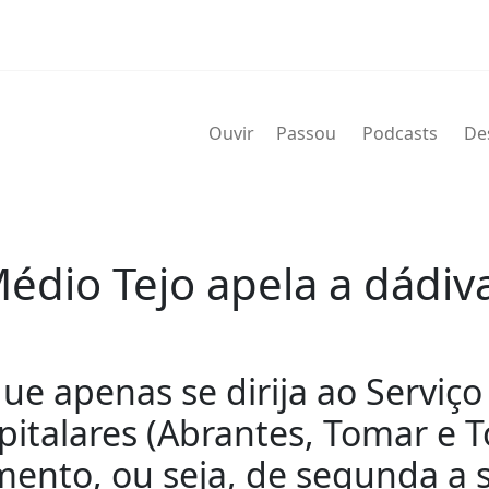
Ouvir
Passou
Podcasts
De
Médio Tejo apela a dádi
e apenas se dirija ao Serviç
talares (Abrantes, Tomar e T
nto, ou seja, de segunda a sex