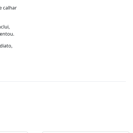
e calhar
clui,
centou.
diato,