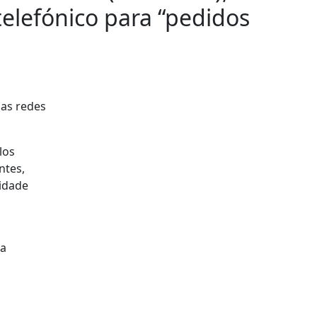
telefónico para “pedidos
nas redes
los
ntes,
cidade
 a