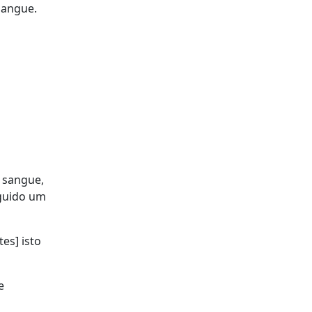
sangue.
r sangue,
eguido um
es] isto
e