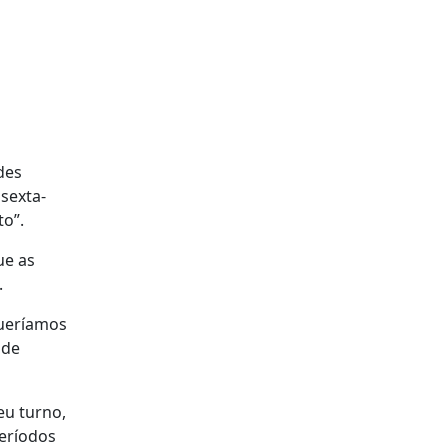
des
sexta-
to”.
ue as
.
queríamos
 de
eu turno,
períodos