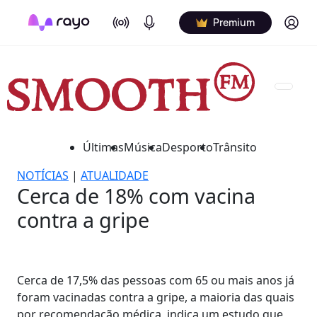
On Air
Podcasts
Log in
Premium
Últimas
Música
Desporto
Trânsito
NOTÍCIAS
|
ATUALIDADE
Cerca de 18% com vacina
contra a gripe
Cerca de 17,5% das pessoas com 65 ou mais anos já
foram vacinadas contra a gripe, a maioria das quais
por recomendação médica, indica um estudo que