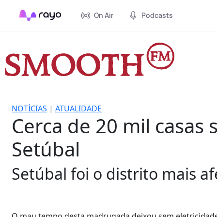
On Air
Podcasts
NOTÍCIAS
|
ATUALIDADE
Cerca de 20 mil casas 
Setúbal
Setúbal foi o distrito mais a
O mau tempo desta madrugada deixou sem eletricidade c