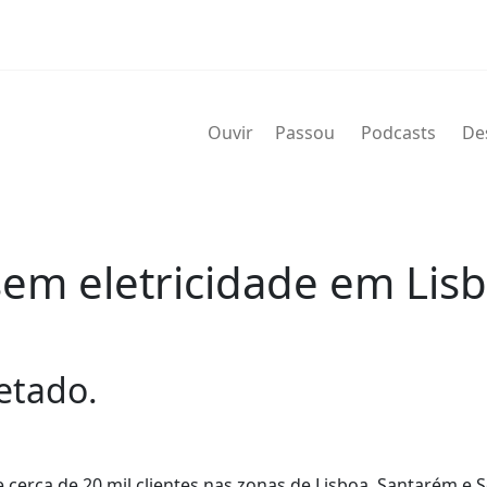
Ouvir
Passou
Podcasts
De
sem eletricidade em Lis
fetado.
erca de 20 mil clientes nas zonas de Lisboa, Santarém e S