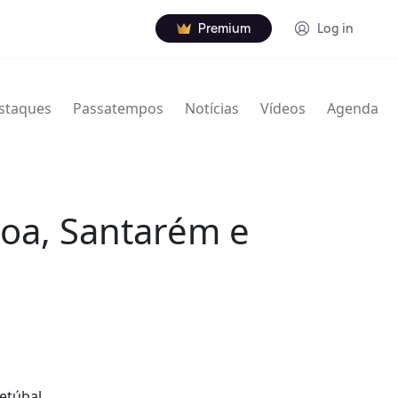
Premium
Log in
staques
Passatempos
Notícias
Vídeos
Agenda
boa, Santarém e
etúbal,