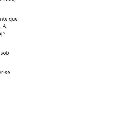
ante que
. A
oje
 sob
er-se