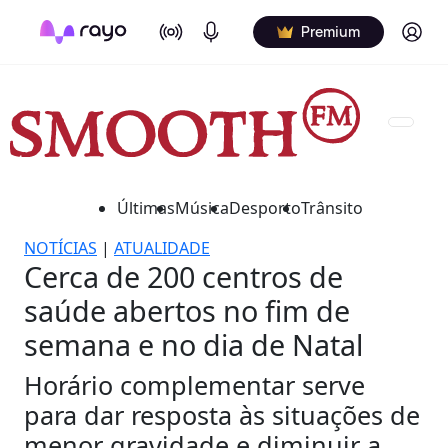
On Air
Podcasts
Log in
Premium
Últimas
Música
Desporto
Trânsito
NOTÍCIAS
|
ATUALIDADE
Cerca de 200 centros de
saúde abertos no fim de
semana e no dia de Natal
Horário complementar serve
para dar resposta às situações de
menor gravidade e diminuir a