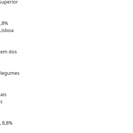
superior
1,8%
Lisboa
rdem dos
 legumes
ais
ns
, 8,8%