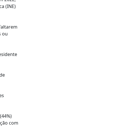
ca (INE)
faltarem
s ou
esidente
ade
es
 (44%)
ação com