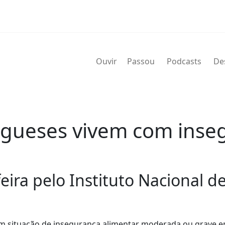
Ouvir
Passou
Podcasts
De
ugueses vivem com inse
ira pelo Instituto Nacional de 
 em situação de insegurança alimentar moderada ou grave e