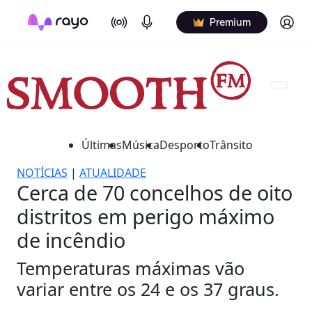
On Air
Podcasts
Log in
Premium
Últimas
Música
Desporto
Trânsito
NOTÍCIAS
|
ATUALIDADE
Cerca de 70 concelhos de oito
distritos em perigo máximo
de incêndio
Temperaturas máximas vão
variar entre os 24 e os 37 graus.