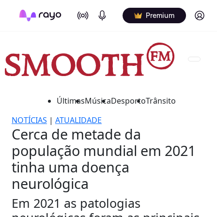
On Air
Podcasts
Log in
Premium
Últimas
Música
Desporto
Trânsito
NOTÍCIAS
|
ATUALIDADE
Cerca de metade da
população mundial em 2021
tinha uma doença
neurológica
Em 2021 as patologias