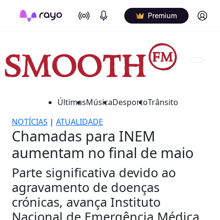
On Air
Podcasts
Log in
Premium
Últimas
Música
Desporto
Trânsito
NOTÍCIAS
|
ATUALIDADE
Chamadas para INEM
aumentam no final de maio
Parte significativa devido ao
agravamento de doenças
crónicas, avança Instituto
Nacional de Emergência Médica.