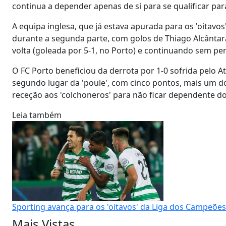
continua a depender apenas de si para se qualificar para
A equipa inglesa, que já estava apurada para os 'oitavos
durante a segunda parte, com golos de Thiago Alcântara,
volta (goleada por 5-1, no Porto) e continuando sem pe
O FC Porto beneficiou da derrota por 1-0 sofrida pelo A
segundo lugar da 'poule', com cinco pontos, mais um do
receção aos 'colchoneros' para não ficar dependente do
Leia também
Sporting avança para os 'oitavos' da Liga dos Campeões
Mais Vistas