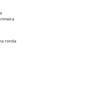
do
primeira
ima ronda