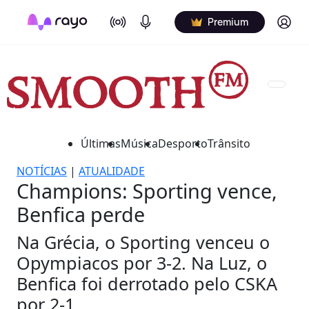
On Air
Podcasts
Log in
Premium
Últimas
Música
Desporto
Trânsito
NOTÍCIAS
|
ATUALIDADE
Champions: Sporting vence,
Benfica perde
Na Grécia, o Sporting venceu o
Opympiacos por 3-2. Na Luz, o
Benfica foi derrotado pelo CSKA
por 2-1.