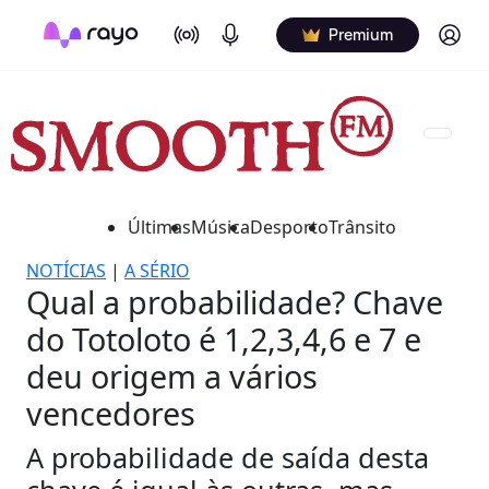
On Air
Podcasts
Log in
Premium
Últimas
Música
Desporto
Trânsito
NOTÍCIAS
|
A SÉRIO
Qual a probabilidade? Chave
do Totoloto é 1,2,3,4,6 e 7 e
deu origem a vários
vencedores
A probabilidade de saída desta