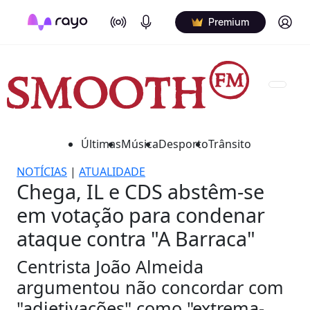
On Air
Podcasts
Log in
Premium
Últimas
Música
Desporto
Trânsito
NOTÍCIAS
|
ATUALIDADE
Chega, IL e CDS abstêm-se
em votação para condenar
ataque contra "A Barraca"
Centrista João Almeida
argumentou não concordar com
"adjetivações" como "extrema-