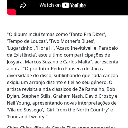
"O álbum inclui temas como 'Tanto Pra Dizer',
'Tempo de Louças', 'Two Mother’s Blues',
'Lugarzinho', 'Hora H', 'Acaso Inevitável' e 'Parabelo
da Existência', este último com participações de
Josyara, Marcos Suzano e Carlos Malta", acrescenta
a nota. "O produtor Pedro Fonseca destaca a
diversidade do disco, sublinhando que cada canção
exigiu um arranjo distinto e fiel ao seu género. O
artista revisita ainda clássicos de Zé Ramalho, Bob
Dylan, Stephen Stills, Graham Nash, David Crosby e
Neil Young, apresentando novas interpretações de
'Vila do Sossego', 'Girl From the North Country' e
'Four and Twenty'".
Chico Chico, filho de Cássia Eller, soma nomeações