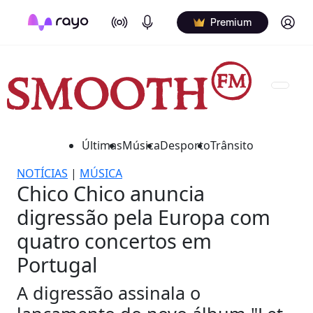
On Air
Podcasts
Log in
Premium
Últimas
Música
Desporto
Trânsito
NOTÍCIAS
|
MÚSICA
Chico Chico anuncia
digressão pela Europa com
quatro concertos em
Portugal
A digressão assinala o