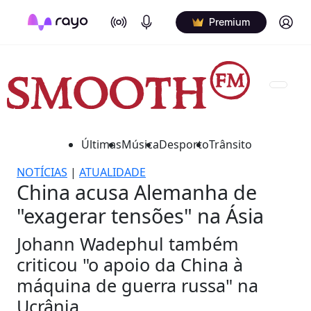
On Air
Podcasts
Log in
Premium
Últimas
Música
Desporto
Trânsito
NOTÍCIAS
|
ATUALIDADE
China acusa Alemanha de
"exagerar tensões" na Ásia
Johann Wadephul também
criticou "o apoio da China à
máquina de guerra russa" na
Ucrânia.