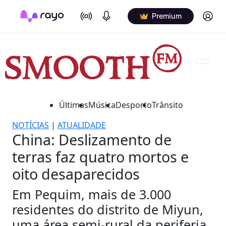
On Air
Podcasts
Log in
Premium
Últimas
Música
Desporto
Trânsito
NOTÍCIAS
|
ATUALIDADE
China: Deslizamento de
terras faz quatro mortos e
oito desaparecidos
Em Pequim, mais de 3.000
residentes do distrito de Miyun,
uma área semi-rural da periferia,