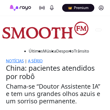
On Air
Podcasts
Log in
Premium
Últimas
Música
Desporto
Trânsito
NOTÍCIAS
|
A SÉRIO
China: pacientes atendidos
por robô
Chama-se “Doutor Assistente IA”
e tem uns grandes olhos azuis e
um sorriso permanente.