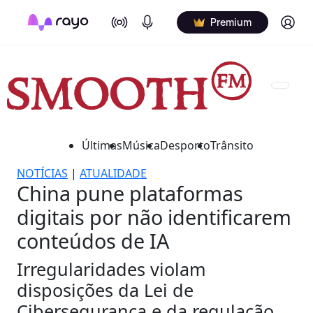
On Air
Podcasts
Log in
Premium
Últimas
Música
Desporto
Trânsito
NOTÍCIAS
|
ATUALIDADE
China pune plataformas
digitais por não identificarem
conteúdos de IA
Irregularidades violam
disposições da Lei de
Cibersegurança e da regulação