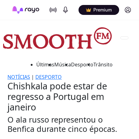
On Air
Podcasts
Log in
Premium
Últimas
Música
Desporto
Trânsito
NOTÍCIAS
|
DESPORTO
Chishkala pode estar de
regresso a Portugal em
janeiro
O ala russo representou o
Benfica durante cinco épocas.