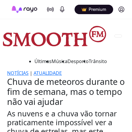
On Air
Podcasts
Log in
Premium
Últimas
Música
Desporto
Trânsito
NOTÍCIAS
|
ATUALIDADE
Chuva de meteoros durante o
fim de semana, mas o tempo
não vai ajudar
As nuvens e a chuva vão tornar
praticamente impossível ver a
chuva de estrelas, mas este