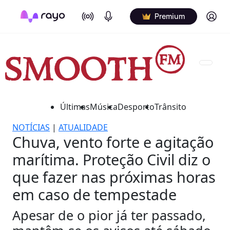
On Air
Podcasts
Log in
Premium
Últimas
Música
Desporto
Trânsito
NOTÍCIAS
|
ATUALIDADE
Chuva, vento forte e agitação
marítima. Proteção Civil diz o
que fazer nas próximas horas
em caso de tempestade
Apesar de o pior já ter passado,