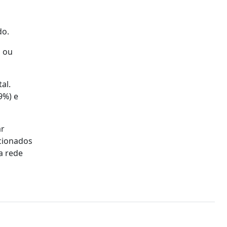
do.
o ou
al.
9%) e
ar
acionados
a rede