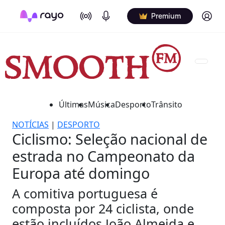
On Air
Podcasts
Log in
Premium
Últimas
Música
Desporto
Trânsito
NOTÍCIAS
|
DESPORTO
Ciclismo: Seleção nacional de
estrada no Campeonato da
Europa até domingo
A comitiva portuguesa é
composta por 24 ciclista, onde
estão incluídos João Almeida e