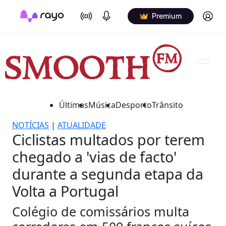
On Air
Podcasts
Log in
Premium
Últimas
Música
Desporto
Trânsito
NOTÍCIAS
|
ATUALIDADE
Ciclistas multados por terem
chegado a 'vias de facto'
durante a segunda etapa da
Volta a Portugal
Colégio de comissários multa