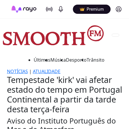
On Air
Podcasts
Log in
Premium
Últimas
Música
Desporto
Trânsito
NOTÍCIAS
|
ATUALIDADE
Tempestade 'kirk' vai afetar
estado do tempo em Portugal
Continental a partir da tarde
desta terça-feira
Aviso do Instituto Português do