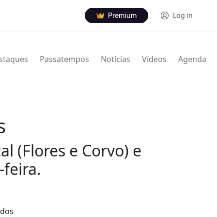
Premium
Log in
staques
Passatempos
Notícias
Vídeos
Agenda
s
l (Flores e Corvo) e
-feira.
 dos