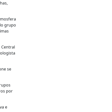
has,
Atmosfera
 do grupo
ximas
 Central
rologista
one se
grupos
ros por
va e