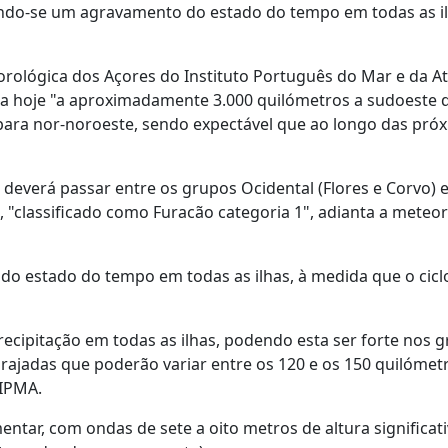
vendo-se um agravamento do estado do tempo em todas as il
orológica dos Açores do Instituto Português do Mar e da 
ntra hoje "a aproximadamente 3.000 quilómetros a sudoeste
 para nor-noroeste, sendo expectável que ao longo das pró
 deverá passar entre os grupos Ocidental (Flores e Corvo) e
ira, "classificado como Furacão categoria 1", adianta a meteo
 do estado do tempo em todas as ilhas, à medida que o cicl
recipitação em todas as ilhas, podendo esta ser forte nos 
m rajadas que poderão variar entre os 120 e os 150 quilómet
 IPMA.
tar, com ondas de sete a oito metros de altura significati