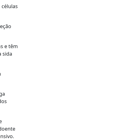
 células
feção
as e têm
a sida
m
iga
dos
e
"doente
nsivo.