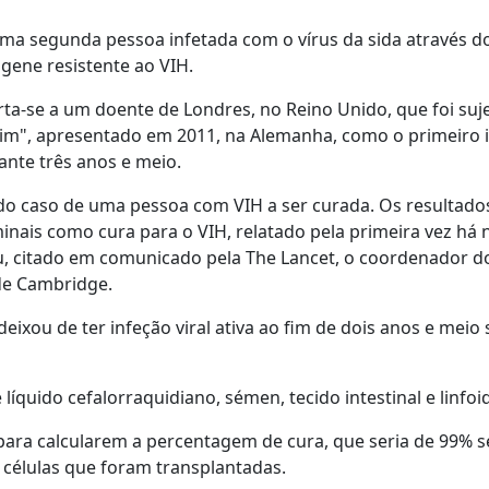
uma segunda pessoa infetada com o vírus da sida através d
gene resistente ao VIH.
rta-se a um doente de Londres, no Reino Unido, que foi suj
im", apresentado em 2011, na Alemanha, como o primeiro 
ante três anos e meio.
o caso de uma pessoa com VIH a ser curada. Os resultado
nais como cura para o VIH, relatado pela primeira vez há 
ou, citado em comunicado pela The Lancet, o coordenador d
de Cambridge.
xou de ter infeção viral ativa ao fim de dois anos e meio
íquido cefalorraquidiano, sémen, tecido intestinal e linfoi
para calcularem a percentagem de cura, que seria de 99% s
 células que foram transplantadas.