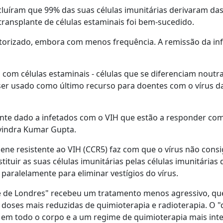
luíram que 99% das suas células imunitárias derivaram das
transplante de células estaminais foi bem-sucedido.
torizado, embora com menos frequência. A remissão da in
com células estaminais - células que se diferenciam noutr
 ser usado como último recurso para doentes com o vírus d
nte dado a infetados com o VIH que estão a responder co
avindra Kumar Gupta.
ene resistente ao VIH (CCR5) faz com que o vírus não cons
ituir as suas células imunitárias pelas células imunitárias 
 paralelamente para eliminar vestígios do vírus.
e de Londres" recebeu um tratamento menos agressivo, qu
e doses mais reduzidas de quimioterapia e radioterapia. O 
pia em todo o corpo e a um regime de quimioterapia mais inte