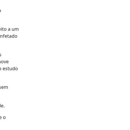
o
eito a um
infetado
s
nove
o estudo
 sem
de.
e o