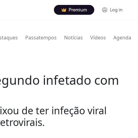
Premium
Log in
staques
Passatempos
Notícias
Vídeos
Agenda
segundo infetado com
ou de ter infeção viral
trovirais.