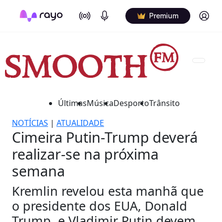
On Air
Podcasts
Log in
Premium
Últimas
Música
Desporto
Trânsito
NOTÍCIAS
|
ATUALIDADE
Cimeira Putin-Trump deverá
realizar-se na próxima
semana
Kremlin revelou esta manhã que
o presidente dos EUA, Donald
Trump, e Vladimir Putin devem