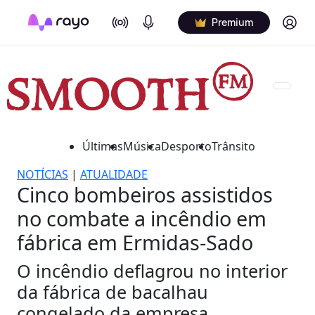
On Air
Podcasts
Log in
Premium
Últimas
Música
Desporto
Trânsito
NOTÍCIAS
|
ATUALIDADE
Cinco bombeiros assistidos
no combate a incêndio em
fábrica em Ermidas-Sado
O incêndio deflagrou no interior
da fábrica de bacalhau
congelado da empresa