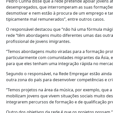
Pedro Cunha disse que a rede pretende apoiar jovens a
desempregados, que interromperam as suas formações 
desmotivar e nem estão à procura de um emprego e tam
tipicamente mal remunerados”, entre outros casos.
O responsável destacou que “não há uma fórmula mágica 
rede “têm abordagens muito diferentes umas das outras
profissional de jovens imigrantes.
“Temos abordagens muito viradas para a formação prof
particularmente com comunidades migrantes da Ásia, em
para que eles tenham uma integração rápida no mercad
Segundo o responsável, na Rede Empregar estão ainda 
outra zona do país para desenvolver competências e cr
“Temos projetos na área da música, por exemplo, que a 
mobilizam jovens que vivem situações sociais muito des
integrarem percursos de formação e de qualificação prof
Outro dos objetivos da rede é que os projetos possam “i