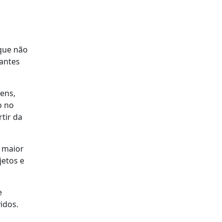
 que não
antes
ens,
o no
tir da
e maior
jetos e
e
idos.