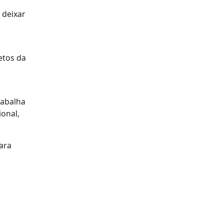
 deixar
etos da
rabalha
onal,
ara