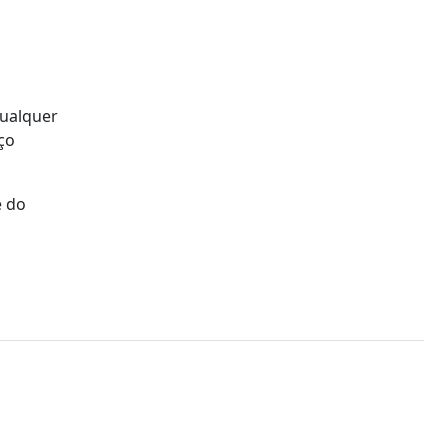
qualquer
ço
e do