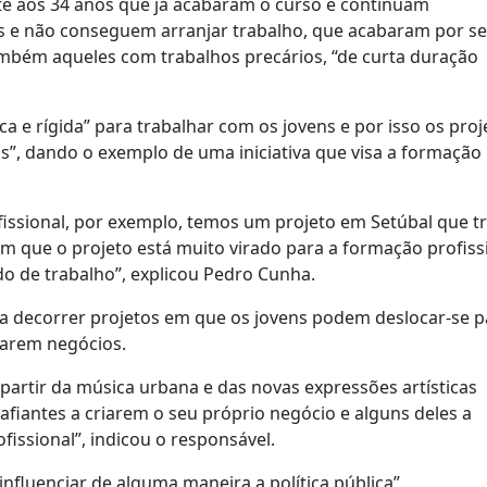
té aos 34 anos que já acabaram o curso e continuam
e não conseguem arranjar trabalho, que acabaram por se
bém aqueles com trabalhos precários, “de curta duração
e rígida” para trabalhar com os jovens e por isso os proj
”, dando o exemplo de uma iniciativa que visa a formação
issional, por exemplo, temos um projeto em Setúbal que t
 que o projeto está muito virado para a formação profissi
o de trabalho”, explicou Pedro Cunha.
a decorrer projetos em que os jovens podem deslocar-se p
iarem negócios.
partir da música urbana e das novas expressões artísticas
afiantes a criarem o seu próprio negócio e alguns deles a
issional”, indicou o responsável.
nfluenciar de alguma maneira a política pública”.