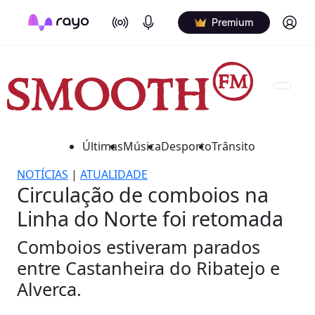
On Air
Podcasts
Log in
Premium
Últimas
Música
Desporto
Trânsito
NOTÍCIAS
|
ATUALIDADE
Circulação de comboios na
Linha do Norte foi retomada
Comboios estiveram parados
entre Castanheira do Ribatejo e
Alverca.