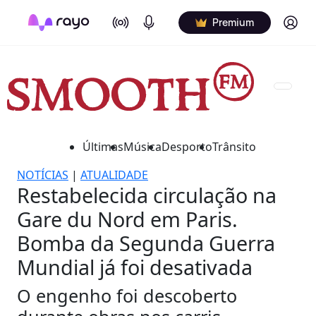
On Air
Podcasts
Log in
Premium
Últimas
Música
Desporto
Trânsito
NOTÍCIAS
|
ATUALIDADE
Restabelecida circulação na
Gare du Nord em Paris.
Bomba da Segunda Guerra
Mundial já foi desativada
O engenho foi descoberto