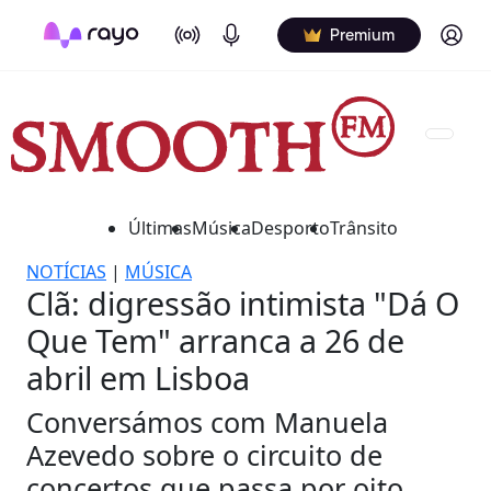
On Air
Podcasts
Log in
Premium
Últimas
Música
Desporto
Trânsito
NOTÍCIAS
|
MÚSICA
Clã: digressão intimista "Dá O
Que Tem" arranca a 26 de
abril em Lisboa
Conversámos com Manuela
Azevedo sobre o circuito de
concertos que passa por oito