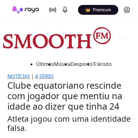
On Air
Podcasts
Log in
Premium
Últimas
Música
Desporto
Trânsito
NOTÍCIAS
|
A SÉRIO
Clube equatoriano rescinde
com jogador que mentiu na
idade ao dizer que tinha 24
Atleta jogou com uma identidade
falsa.